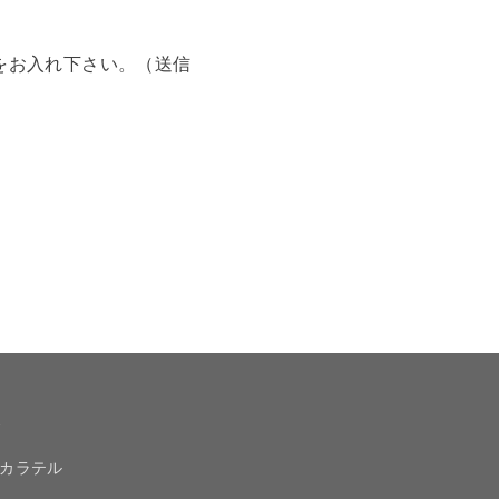
をお入れ下さい。（送信
報
カラテル