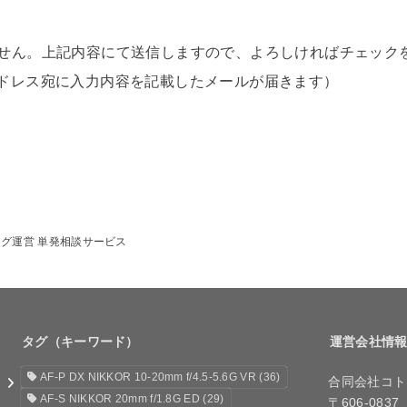
せん。上記内容にて送信しますので、よろしければチェック
ドレス宛に入力内容を記載したメールが届きます）
グ運営 単発相談サービス
タグ（キーワード）
運営会社情
AF-P DX NIKKOR 10-20mm f/4.5-5.6G VR
(36)
合同会社コト
AF-S NIKKOR 20mm f/1.8G ED
(29)
〒606-0837