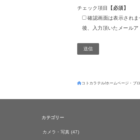
チェック項目
【必須】
確認画面は表示されま
後、入力頂いたメールア
A
l
コトカラテル
ホームページ・ブロ
t
e
r
n
カテゴリー
a
カメラ・写真
(47)
t