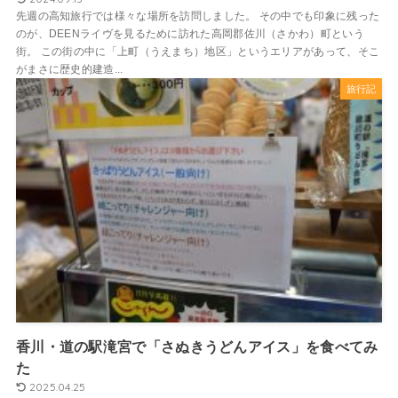
先週の高知旅行では様々な場所を訪問しました。 その中でも印象に残った
のが、DEENライヴを見るために訪れた高岡郡佐川（さかわ）町という
街。 この街の中に「上町（うえまち）地区」というエリアがあって、そこ
がまさに歴史的建造...
旅行記
香川・道の駅滝宮で「さぬきうどんアイス」を食べてみ
た
2025.04.25