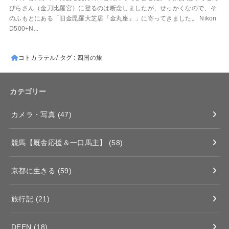
ぴらさん（金刀比羅宮）に登るのは断念しましたが、せっかくなので、そ
のふもとにある「旧金毘羅大芝居『金丸座』」に寄ってきました。 Nikon
D500+N...
コトカラテル
タグ : 四国の旅
カテゴリー
カメラ・写真
(47)
競馬【厩舎応援＆一口馬主】
(58)
京都に生きる
(59)
旅行記
(21)
DEEN
(18)