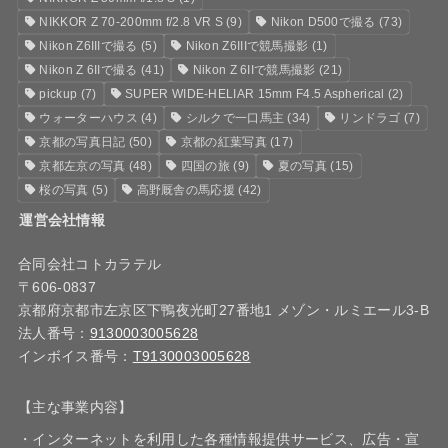
NIKKOR Z 70-200mm f/2.8 VR S
(9)
Nikon D500で撮る
(73)
Nikon Z6IIIで撮る
(5)
Nikon Z6IIIで競馬撮影
(1)
Nikon Z 6IIで撮る
(41)
Nikon Z 6IIで競馬撮影
(21)
pickup
(7)
SUPER WIDE-HELIAR 15mm F4.5 Aspherical
(2)
ウォーターハウス
(4)
シルクで一口馬主
(34)
リンドラゴ
(7)
京都の写真日記
(50)
京都の紅葉写真
(17)
京都左京の写真
(48)
四国の旅
(9)
夏の写真
(15)
桜の写真
(5)
高野厩舎の馬応援
(42)
運営会社情報
合同会社コトカラテル
〒606-0837
京都府京都市左京区下鴨夜光町27番地1 メゾン・ルミエール3-B
法人番号：
9130003005628
インボイス番号：
T9130003005628
【主な事業内容】
・インターネットを利用した各種情報提供サービス、広告・宣