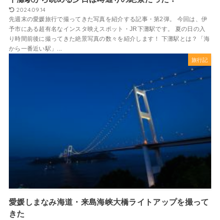
2024.09.14
先週末の愛媛旅行で撮ってきた写真を紹介する記事・第2弾。 今回は、伊
予市にある超有名なインスタ映えスポット・JR下灘駅です。 夏の日の入
り時間前後に撮ってきた絶景写真の数々を紹介します！ 下灘駅とは？「海
から一番近い駅」...
旅行記
愛媛しまなみ海道・来島海峡大橋ライトアップを撮って
きた