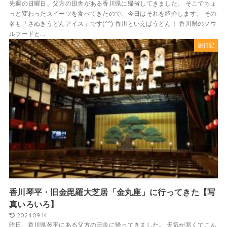
先週の日曜日、父方の田舎がある香川県に帰省してきました。 そこでちょ
っと変わったスイーツを食べてきたので、今日はそれを紹介します。 その
名も「さぬきうどんアイス」です(^^) 香川といえばうどん！ 香川県のソウ
ルフードと...
旅行記
香川琴平・旧金毘羅大芝居「金丸座」に行ってきた【写
真いろいろ】
2024.09.14
昨日、香川県琴平にある父方の田舎に帰ってきました。 天気が悪くてこん