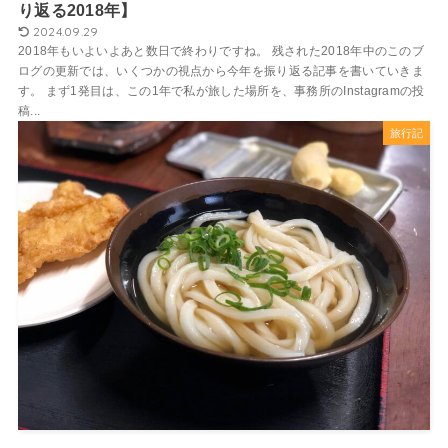
り返る2018年】
2024.09.29
2018年もいよいよあと数日で終わりですね。 残された2018年中のこのブ
ログの更新では、いくつかの視点から今年を振り返る記事を書いていきま
す。 まず1発目は、この1年で私が旅した場所を、事務所のInstagramの投
稿...
旅行記