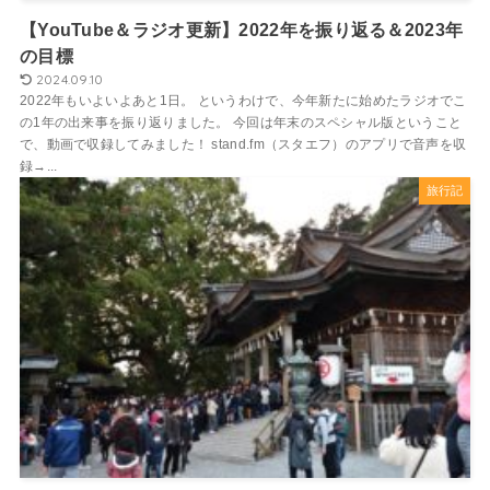
【YouTube＆ラジオ更新】2022年を振り返る＆2023年
の目標
2024.09.10
2022年もいよいよあと1日。 というわけで、今年新たに始めたラジオでこ
の1年の出来事を振り返りました。 今回は年末のスペシャル版ということ
で、動画で収録してみました！ stand.fm（スタエフ）のアプリで音声を収
録→...
旅行記