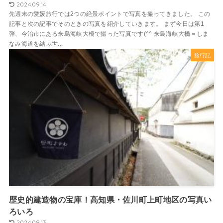
2024.09.14
先週末の愛媛旅行では2つの絶景ポイントで写真を撮ってきました。 この
記事と次の記事でそのときの写真を紹介していきます。 まず今日は第1
弾、今治市にある来島海峡大橋で撮った写真です(^^ 来島海峡大橋＝しま
なみ海道を結ぶ世...
旅行記
歴史的建造物の宝庫！高知県・佐川町上町地区の写真い
ろいろ
2024.09.13