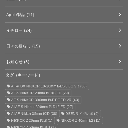
Apple製品
(11)
イチロー
(24)
日々の暮らし
(15)
お知らせ
(3)
タグ（キーワード）
AF-P DX NIKKOR 10-20mm f/4.5-5.6G VR
(36)
AF-S NIKKOR 20mm f/1.8G ED
(29)
AF-S NIKKOR 300mm f/4E PF ED VR
(43)
AI AF-S Nikkor 300mm f/4D IF-ED
(27)
AI AF Nikkor 35mm f/2D
(38)
DEENライヴレポ
(9)
NIKKOR Z 26mm f/2.8
(1)
NIKKOR Z 40mm f/2
(11)
NIKKOR Z 50mm f/1.8 S
(1)