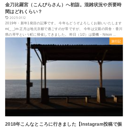
金刀比羅宮（こんぴらさん）へ初詣。混雑状況や所要時
間はどれくらい？
2025.01.12
2019年・新年1発目の記事です。 今年もどうぞよろしくお願いいたします
m(_ _)m 正月は地元京都で過ごすのが常ですが、 今年は父親の田舎・香川
県の琴平という町に帰省してきました。 昨日（1/2）は愛機・Nikon ...
旅行記
2018年こんなところに行きました【Instagram投稿で振