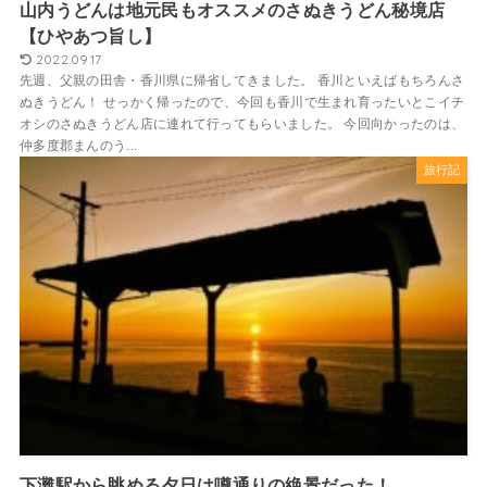
山内うどんは地元民もオススメのさぬきうどん秘境店
【ひやあつ旨し】
2022.09.17
先週、父親の田舎・香川県に帰省してきました。 香川といえばもちろんさ
ぬきうどん！ せっかく帰ったので、今回も香川で生まれ育ったいとこイチ
オシのさぬきうどん店に連れて行ってもらいました。 今回向かったのは、
仲多度郡まんのう...
旅行記
下灘駅から眺める夕日は噂通りの絶景だった！