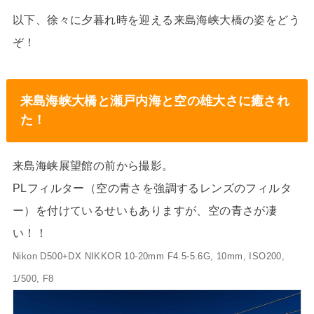
以下、徐々に夕暮れ時を迎える来島海峡大橋の姿をどう
ぞ！
来島海峡大橋と瀬戸内海と空の雄大さに癒され
た！
来島海峡展望館の前から撮影。
PLフィルター（空の青さを強調するレンズのフィルタ
ー）を付けているせいもありますが、空の青さが凄
い！！
Nikon D500+DX NIKKOR 10-20mm F4.5-5.6G, 10mm, ISO200,
1/500, F8