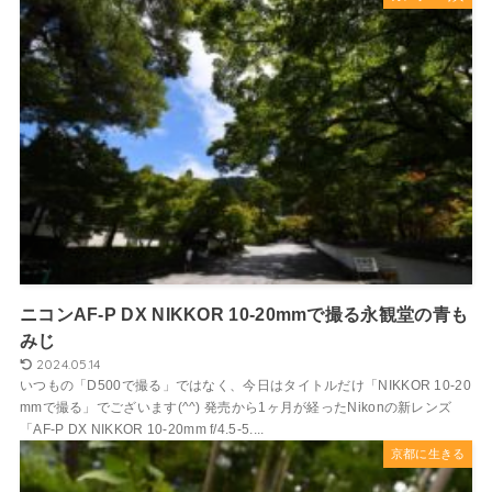
ニコンAF-P DX NIKKOR 10-20mmで撮る永観堂の青も
みじ
2024.05.14
いつもの「D500で撮る」ではなく、今日はタイトルだけ「NIKKOR 10-20
mmで撮る」でございます(^^) 発売から1ヶ月が経ったNikonの新レンズ
「AF-P DX NIKKOR 10-20mm f/4.5-5....
京都に生きる