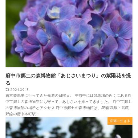
府中市郷土の森博物館「あじさいまつり」の紫陽花を撮
る
2024.09.13
東京競馬場に行ってきた先週の日曜日。 午前中には競馬場の近くにある府
中市郷土の森博物館にも寄って、あじさいを撮ってきました。 府中市郷土
の森博物館の場所とアクセス 府中市郷土の森博物館は、JR南武線・武蔵
野線の府中本町駅...
京都に生きる