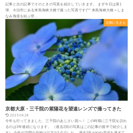
記事と次の記事でそのときの写真を紹介していきます。 まず今日は第1
弾、今治市にある来島海峡大橋で撮った写真です(^^ 来島海峡大橋＝しま
なみ海道を結ぶ世...
京都に生きる
京都大原・三千院の紫陽花を望遠レンズで撮ってきた
2023.04.28
今年も行ってきました、三千院のあじさい苑へ！ この時期に三千院を訪れ
るのは3年連続になります。 （過去2回の写真はこの記事の後半で紹介しま
す） 今年の訪問の目的は以下の2点でした。 過去2年がやや見頃を過ぎて