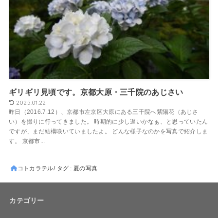
ギリギリ見頃です。京都大原・三千院のあじさい
2025.01.22
昨日（2016.7.12）、京都市左京区大原にある三千院へ紫陽花（あじさ
い）を撮りに行ってきました。 時期的に少し遅いかなぁ、と思っていたん
ですが、まだ結構咲いていましたよ。 どんな様子なのかを写真で紹介しま
す。 京都市...
コトカラテル
タグ : 夏の写真
カテゴリー