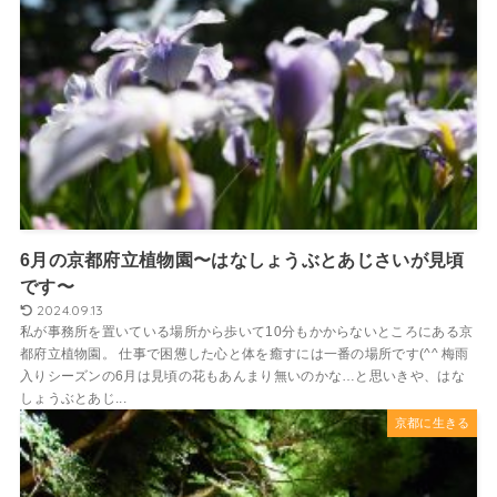
6月の京都府立植物園〜はなしょうぶとあじさいが見頃
です〜
2024.09.13
私が事務所を置いている場所から歩いて10分もかからないところにある京
都府立植物園。 仕事で困憊した心と体を癒すには一番の場所です(^^ 梅雨
入りシーズンの6月は見頃の花もあんまり無いのかな…と思いきや、はな
しょうぶとあじ...
京都に生きる