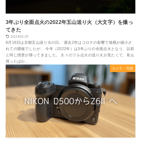
3年ぶり全面点火の2022年五山送り火（大文字）を撮っ
てきた
2024.10.01
8月16日は京都五山送り火の日。 過去2年はコロナの影響で規模が縮小さ
れての開催でしたが、 今年（2022年）は3年ぶりの全面点火となり、以前
と同じ情景が帰ってきました。 久々のフル点火の送り火が見たくて、私も
買ったばか...
カメラ・写真