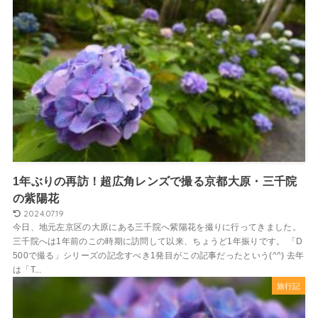
1年ぶりの再訪！超広角レンズで撮る京都大原・三千院
の紫陽花
2024.07.19
今日、地元左京区の大原にある三千院へ紫陽花を撮りに行ってきました。
三千院へは1年前のこの時期に訪問して以来、ちょうど1年振りです。 「D
500で撮る」シリーズの記念すべき1発目がこの記事だったという(^^) 去年
は「T...
旅行記