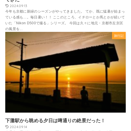
2024.09.13
今年も京都に新緑のシーズンがやってきました。 てか、既に猛暑が始まっ
ている感も…。毎日暑い！！ ここのところ、イチローとか馬とかが続いて
いた「Nikon D500で撮る」シリーズ。 今回は久々に地元・京都市左京区
の風景を...
旅行記
下灘駅から眺める夕日は噂通りの絶景だった！
2024.09.14