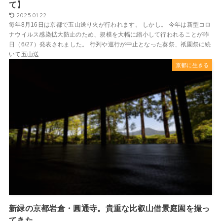
て】
2025.01.22
毎年8月16日は京都で五山送り火が行われます。 しかし。 今年は新型コロ
ナウイルス感染拡大防止のため、規模を大幅に縮小して行われることが昨
日（6/27）発表されました。 行列や巡行が中止となった葵祭、祇園祭に続
いて五山送...
京都に生きる
新緑の京都岩倉・圓通寺。貴重な比叡山借景庭園を撮っ
てきた