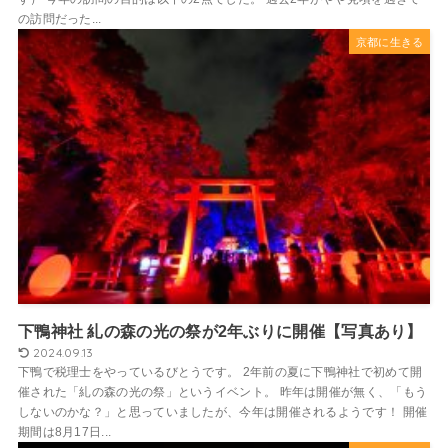
の訪問だった...
京都に生きる
下鴨神社 糺の森の光の祭が2年ぶりに開催【写真あり】
2024.09.13
下鴨で税理士をやっているびとうです。 2年前の夏に下鴨神社で初めて開
催された「糺の森の光の祭」というイベント。 昨年は開催が無く、「もう
しないのかな？」と思っていましたが、今年は開催されるようです！ 開催
期間は8月17日...