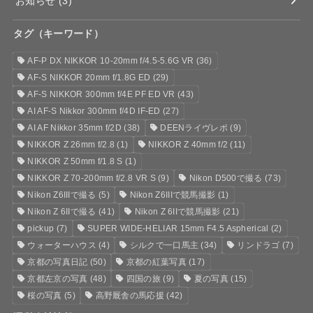
お知らせ
(3)
タグ（キーワード）
AF-P DX NIKKOR 10-20mm f/4.5-5.6G VR
(36)
AF-S NIKKOR 20mm f/1.8G ED
(29)
AF-S NIKKOR 300mm f/4E PF ED VR
(43)
AI AF-S Nikkor 300mm f/4D IF-ED
(27)
AI AF Nikkor 35mm f/2D
(38)
DEENライヴレポ
(9)
NIKKOR Z 26mm f/2.8
(1)
NIKKOR Z 40mm f/2
(11)
NIKKOR Z 50mm f/1.8 S
(1)
NIKKOR Z 70-200mm f/2.8 VR S
(9)
Nikon D500で撮る
(73)
Nikon Z6IIIで撮る
(5)
Nikon Z6IIIで競馬撮影
(1)
Nikon Z 6IIで撮る
(41)
Nikon Z 6IIで競馬撮影
(21)
pickup
(7)
SUPER WIDE-HELIAR 15mm F4.5 Aspherical
(2)
ウォーターハウス
(4)
シルクで一口馬主
(34)
リンドラゴ
(7)
京都の写真日記
(50)
京都の紅葉写真
(17)
京都左京の写真
(48)
四国の旅
(9)
夏の写真
(15)
桜の写真
(5)
高野厩舎の馬応援
(42)