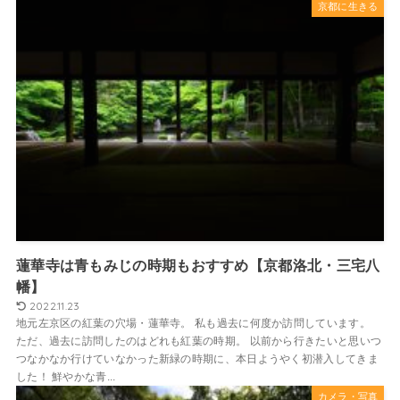
京都に生きる
蓮華寺は青もみじの時期もおすすめ【京都洛北・三宅八
幡】
2022.11.23
地元左京区の紅葉の穴場・蓮華寺。 私も過去に何度か訪問しています。
ただ、過去に訪問したのはどれも紅葉の時期。 以前から行きたいと思いつ
つなかなか行けていなかった新緑の時期に、本日ようやく初潜入してきま
した！ 鮮やかな青...
カメラ・写真