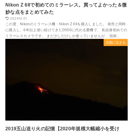
Nikon Z 6IIで初めてのミラーレス。買ってよかった＆微
妙な点をまとめてみた
2024.10.01
この度、Nikonのミラーレス機・Nikon Z 6IIを購入しました。 発売と同時
に購入し、6年以上使い続けてきたD500に代わる愛機で、 私自身初めての
ミラーレスカメラです。 まだ少しだけしか使っていませんが、 技術...
京都に生きる
2019五山送り火の記憶【2020年規模大幅縮小を受け