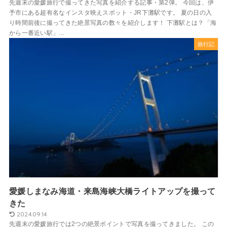
先週末の愛媛旅行で撮ってきた写真を紹介する記事・第2弾。 今回は、伊
予市にある超有名なインスタ映えスポット・JR下灘駅です。 夏の日の入
り時間前後に撮ってきた絶景写真の数々を紹介します！ 下灘駅とは？「海
から一番近い駅」...
旅行記
愛媛しまなみ海道・来島海峡大橋ライトアップを撮って
きた
2024.09.14
先週末の愛媛旅行では2つの絶景ポイントで写真を撮ってきました。 この