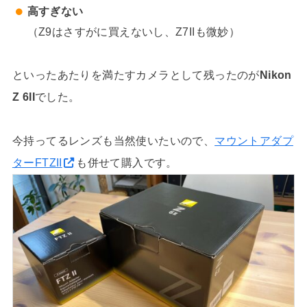
高すぎない
（Z9はさすがに買えないし、Z7IIも微妙）
といったあたりを満たすカメラとして残ったのが
Nikon
Z 6II
でした。
今持ってるレンズも当然使いたいので、
マウントアダプ
ターFTZII
も併せて購入です。