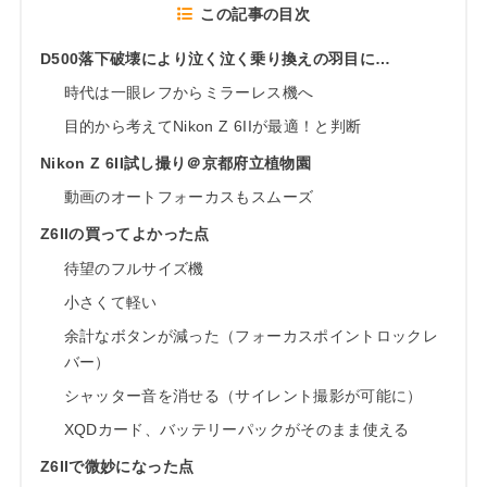
この記事の目次
D500落下破壊により泣く泣く乗り換えの羽目に…
時代は一眼レフからミラーレス機へ
目的から考えてNikon Z 6IIが最適！と判断
Nikon Z 6II試し撮り＠京都府立植物園
動画のオートフォーカスもスムーズ
Z6IIの買ってよかった点
待望のフルサイズ機
小さくて軽い
余計なボタンが減った（フォーカスポイントロックレ
バー）
シャッター音を消せる（サイレント撮影が可能に）
XQDカード、バッテリーパックがそのまま使える
Z6IIで微妙になった点