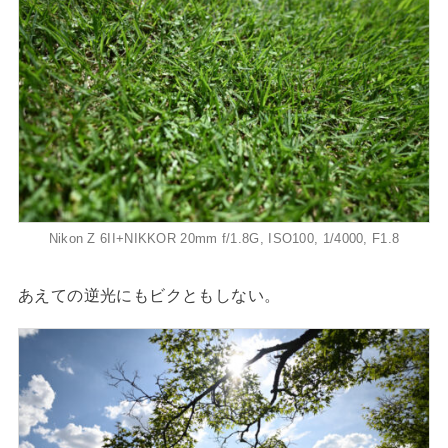
Nikon Z 6II+NIKKOR 20mm f/1.8G, ISO100, 1/4000, F1.8
あえての逆光にもビクともしない。