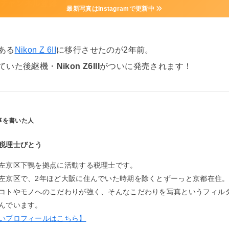
最新写真はInstagramで更新中
ある
Nikon Z 6II
に移行させたのが2年前。
ていた後継機・
Nikon Z6III
がついに発売されます！
税理士びとう
左京区下鴨を拠点に活動する税理士です。
左京区で、2年ほど大阪に住んでいた時期を除くとずーっと京都在住
コトやモノへのこだわりが強く、そんなこだわりを写真というフィル
んでいます。
いプロフィールはこちら】