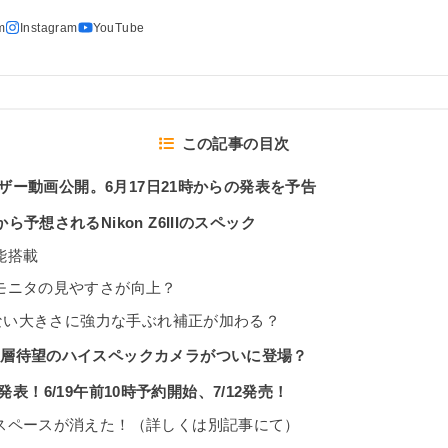
この記事の目次
ティザー動画公開。6月17日21時からの発表を予告
予想されるNikon Z6IIIのスペック
能搭載
モニタの見やすさが向上？
らない大きさに強力な手ぶれ補正が加わる？
る層待望のハイスペックカメラがついに登場？
II発表！6/19午前10時予約開始、7/12発売！
スペースが消えた！（詳しくは別記事にて）