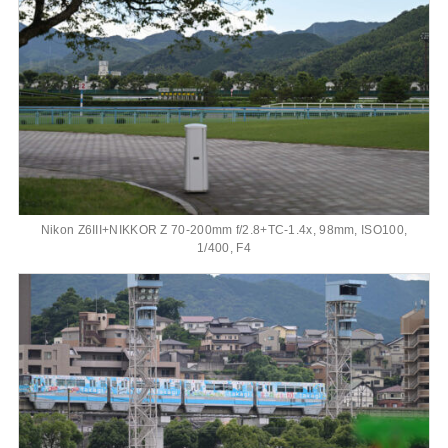
Nikon Z6III+NIKKOR Z 70-200mm f/2.8+TC-1.4x, 98mm, ISO100,
1/400, F4