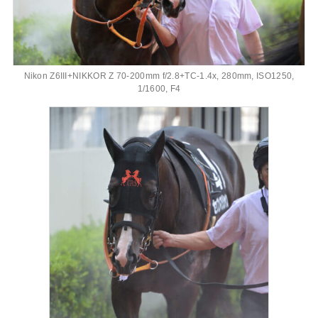
Nikon Z6III+NIKKOR Z 70-200mm f/2.8+TC-1.4x, 280mm, ISO1250,
1/1600, F4