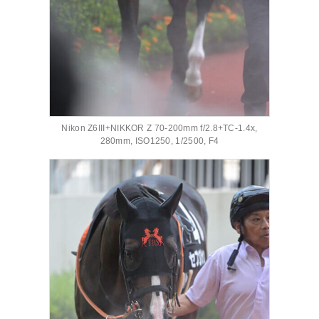
Nikon Z6III+NIKKOR Z 70-200mm f/2.8+TC-1.4x,
280mm, ISO1250, 1/2500, F4