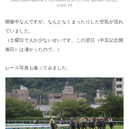
Nikon Z6III+NIKKOR Z 70-200mm f/2.8+TC-1.4x, 280mm, ISO125,
1/320, F4
開催中なんですが、なんとなくまったりした空気が流れ
ていました。
（土曜日で人か少ないせいです。この翌日（中京記念開
催日）は凄かったので。）
レース写真も撮ってみました。