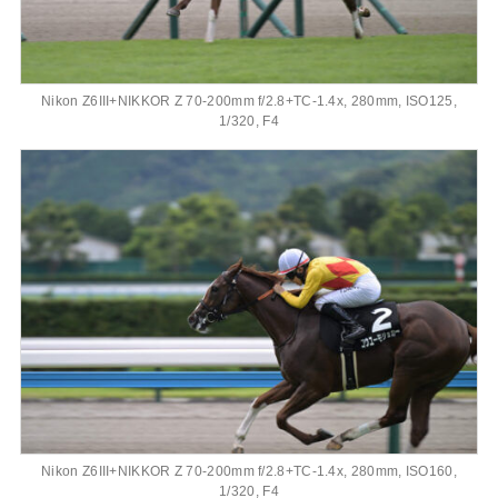
Nikon Z6III+NIKKOR Z 70-200mm f/2.8+TC-1.4x, 280mm, ISO125,
1/320, F4
Nikon Z6III+NIKKOR Z 70-200mm f/2.8+TC-1.4x, 280mm, ISO160,
1/320, F4