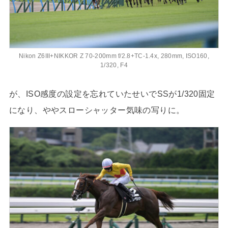
Nikon Z6III+NIKKOR Z 70-200mm f/2.8+TC-1.4x, 280mm, ISO160,
1/320, F4
が、ISO感度の設定を忘れていたせいでSSが1/320固定
になり、ややスローシャッター気味の写りに。