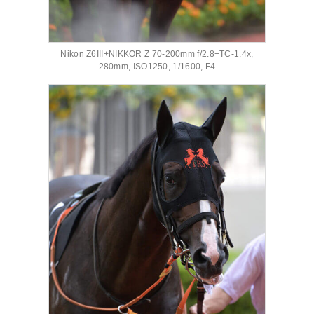
Nikon Z6III+NIKKOR Z 70-200mm f/2.8+TC-1.4x,
280mm, ISO1250, 1/1600, F4