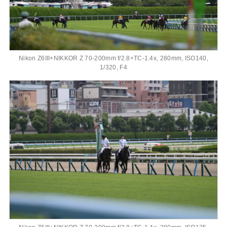
Nikon Z6III+NIKKOR Z 70-200mm f/2.8+TC-1.4x, 280mm, ISO140,
1/320, F4