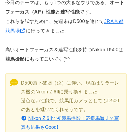
今日のテーマは、もう1つの大きなウリである、
オート
フォーカス（AF）性能と連写性能
です。
これらを試すために、先週末はD500を連れて
JRA京都
競馬場
に行ってきました。
高いオートフォーカス＆連写性能を持つNikon D500は
競馬撮影にもってこい
です(^^
D500落下破壊（泣）に伴い、現在はミラーレ
ス機のNikon Z 6IIに乗り換えました。
遜色ない性能で、競馬用カメラとしてもD500
のあとを継いでくれそうです。
Nikon Z 6IIで初競馬撮影！応援馬激走で写
真も結果もGood!