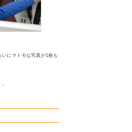
らいにマトモな写真が1枚も
」。