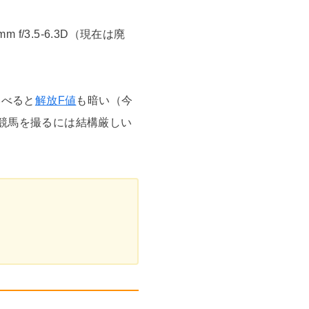
 f/3.5-6.3D（現在は廃
比べると
解放F値
も暗い（今
と競馬を撮るには結構厳しい