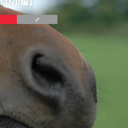
 D70編】
7