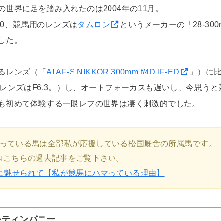
世界に足を踏み入れたのは2004年の11月。
D70、競馬用のレンズは
タムロン
というメーカーの「28-300mm
した。
るレンズ（「
AI AF-S NIKKOR 300mm f/4D IF-ED
」）に
のレンズはF6.3。）し、オートフォーカスも遅いし、今思う
も初めて体験する一眼レフの世界は凄く刺激的でした。
っている馬は全部私が応援している松国厩舎の所属馬です。
↓こちらの過去記事をご覧下さい。
に魅せられて【私が競馬にハマっている理由】
ブルティンパニー