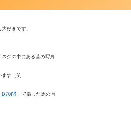
も大好きです。
ィスクの中にある昔の写真
います（笑
n D70
」で撮った馬の写