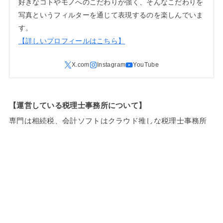
好きなコトやモノへのこだわりが強く、そんなこだわりを
写真というフィルターを通じて表現するのを楽しんでいま
す。
【詳しいプロフィールはこちら】
【運営している税理士事務所について】
専門は相続税、会計ソフトはクラウド推しな税理士事務所
です。
代表税理士が全ての業務を直接担当。
元予備校講師の経験を活かしたわかりやすいアドバイスで
お困りごとを解決します。
オンラインでもお受けしていますので、お住まいの地域問
わずお気軽にどうぞ！