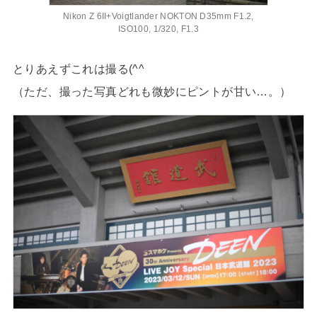
Nikon Z 6II+Voigtlander NOKTON D35mm F1.2,
ISO100, 1/320, F1.3
とりあえずこれは撮る(^^
（ただ、撮った写真どれも微妙にピントが甘い…。）