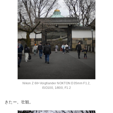
Nikon Z 6II+Voigtlander NOKTON D35mm F1.2,
ISO100, 1/800, F1.2
きたー。壮観。