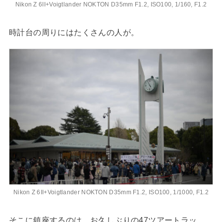
Nikon Z 6II+Voigtlander NOKTON D35mm F1.2, ISO100, 1/160, F1.2
時計台の周りにはたくさんの人が。
Nikon Z 6II+Voigtlander NOKTON D35mm F1.2, ISO100, 1/1000, F1.2
そこに鎮座するのは、お久しぶりの47ツアートラッ