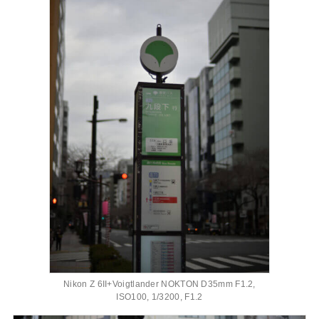
Nikon Z 6II+Voigtlander NOKTON D35mm F1.2,
ISO100, 1/3200, F1.2