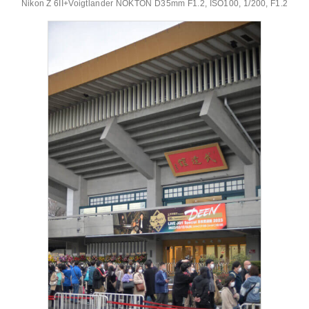
Nikon Z 6II+Voigtlander NOKTON D35mm F1.2, ISO100, 1/200, F1.2