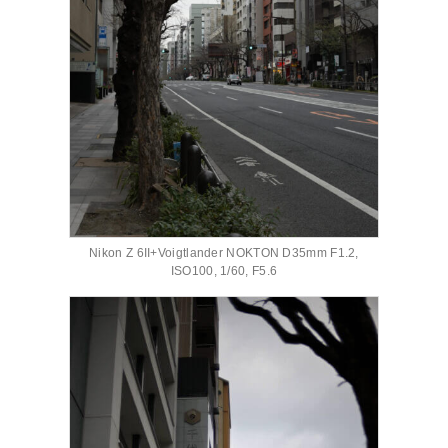
Nikon Z 6II+Voigtlander NOKTON D35mm F1.2,
ISO100, 1/60, F5.6