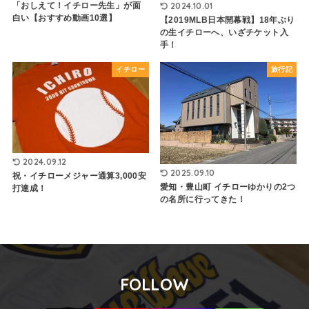
2024.10.01
「おしえて！イチロー先生」が面
白い【おすすめ動画10選】
【2019MLB日本開幕戦】18年ぶり
の生イチローへ、いざチケット入
手！
イチロー
旅行記
2024.09.12
2025.09.10
祝・イチローメジャー通算3,000安
愛知・豊山町 イチローゆかりの2つ
打達成！
の名所に行ってきた！
FOLLOW