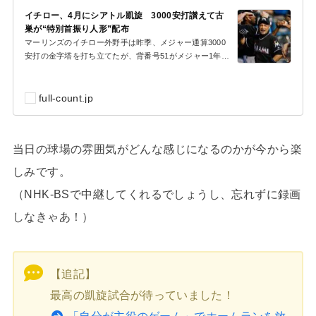
イチロー、4月にシアトル凱旋 3000安打讃えて古
巣が“特別首振り人形”配布
マーリンズのイチロー外野手は昨季、メジャー通算3000
安打の金字塔を打ち立てたが、背番号51がメジャー1年目
の2001年から12年途中までプレーしたマリナーズも...
full-count.jp
当日の球場の雰囲気がどんな感じになるのかが今から楽
しみです。
（NHK-BSで中継してくれるでしょうし、忘れずに録画
しなきゃあ！）
【追記】
最高の凱旋試合が待っていました！