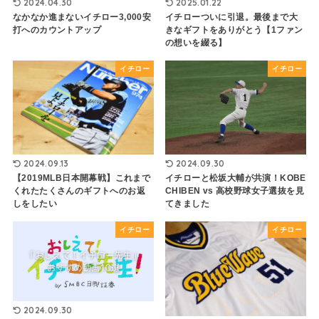
2024.04.30
2025.01.22
なかなか進まないイチロー3,000安
イチローついに引退。最後まで大
打へのカウントアップ
きなギフトをありがとう【1ファン
の想いを綴る】
イチロー
イチロー
2024.09.30
2024.09.13
イチローと松坂大輔が共演！KOBE
【2019MLB日本開幕戦】これまで
CHIBEN vs 高校野球女子選抜を見
くれたたくさんのギフトへのお返
てきました
しをしたい
イチロー
イチロー
2024.09.30