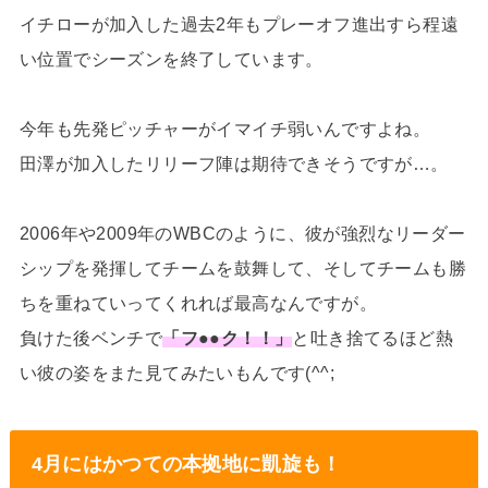
イチローが加入した過去2年もプレーオフ進出すら程遠
い位置でシーズンを終了しています。
今年も先発ピッチャーがイマイチ弱いんですよね。
田澤が加入したリリーフ陣は期待できそうですが…。
2006年や2009年のWBCのように、彼が強烈なリーダー
シップを発揮してチームを鼓舞して、そしてチームも勝
ちを重ねていってくれれば最高なんですが。
負けた後ベンチで
「フ●●ク！！」
と吐き捨てるほど熱
い彼の姿をまた見てみたいもんです(^^;
4月にはかつての本拠地に凱旋も！