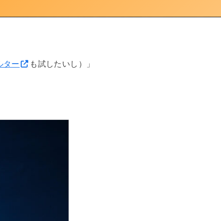
ルター
も試したいし）」