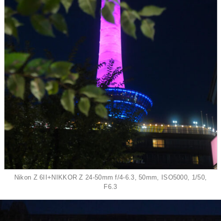
Nikon Z 6II+NIKKOR Z 24-50mm f/4-6.3, 50mm, ISO5000, 1/50,
F6.3