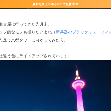
最新写真はInstagramで更新中
名古屋に行ってきた先月末。
ップ的なモノも撮りたいよね（
新兵器のブラックミストフィ
た足で京都タワーに向かってみたら。
は違う色にライトアップされています。