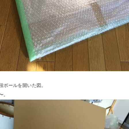
段ボールを開いた図。
〜。