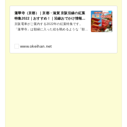
蓮華寺（京都）｜京都・滋賀 京阪沿線の紅葉
特集2022｜おすすめ！｜沿線おでかけ情報
（おけいはん.ねっと）｜京阪電気鉄道株式会
京阪電車がご案内する2022年の紅葉特集です。
社
「蓮華寺」は額縁に入った絵を眺めるような「額縁
紅葉」で知られ、池泉庭園の水際を染める色鮮やか
なカエデを座...
www.okeihan.net