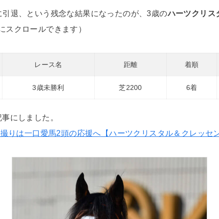
に引退、という残念な結果になったのが、3歳の
ハーツクリス
にスクロールできます）
レース名
距離
着順
3歳未勝利
芝2200
6着
記事にしました。
の初撮りは一口愛馬2頭の応援へ【ハーツクリスタル＆クレッセ