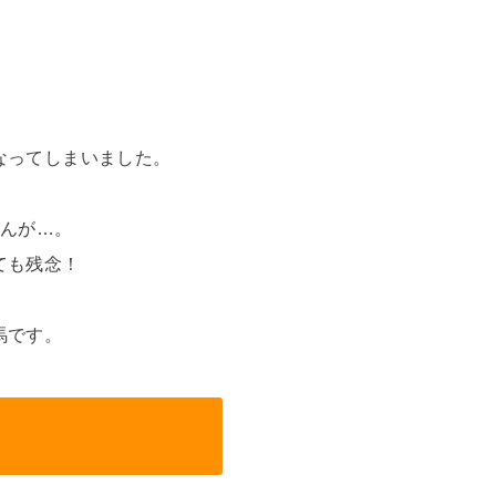
なってしまいました。
せんが…。
ても残念！
馬です。