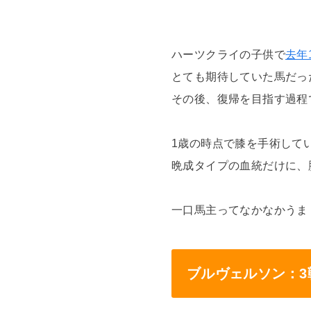
ハーツクライの子供で
去年
とても期待していた馬だっ
その後、復帰を目指す過程
1歳の時点で膝を手術して
晩成タイプの血統だけに、
一口馬主ってなかなかうま
ブルヴェルソン：3戦0