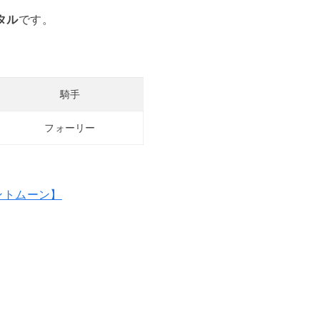
タル
です。
騎手
フォーリー
ントムーン】