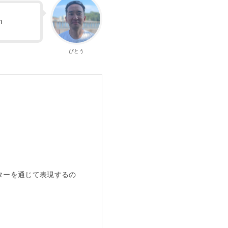
m
びとう
。
ターを通じて表現するの