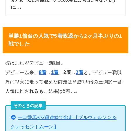
まとめ 次は昇級戦。クラスの壁にぶち当たらないよう
に…。
単勝1倍台の人気で5着敗退から2ヶ月半ぶりの1
戦でした
彼はこれがデビュー6戦目。
デビュー以来、
8着
→
1着
→3着→
2着
と、デビュー戦以
外は堅実に走って迎えた前走は単勝1.9倍の圧倒的一番
人気に推されるも、結果は5着…。
そのときの記事
一口愛馬が2週連続で出走【ブルヴェルソン＆
クレッセントムーン】