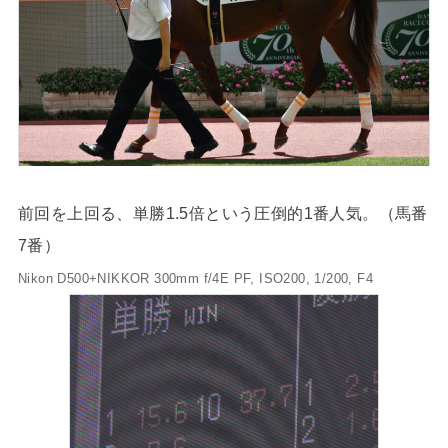
前回を上回る、単勝1.5倍という圧倒的1番人気。（馬番
7番）
Nikon D500+NIKKOR 300mm f/4E PF, ISO200, 1/200, F4