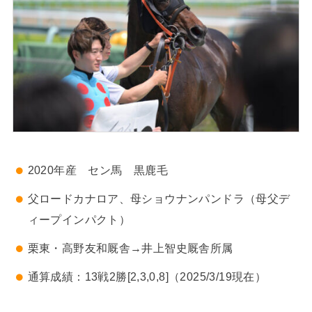
2020年産 セン馬 黒鹿毛
父ロードカナロア、母ショウナンパンドラ（母父デ
ィープインパクト）
栗東・高野友和厩舎→井上智史厩舎所属
通算成績：13戦2勝[2,3,0,8]（2025/3/19現在）