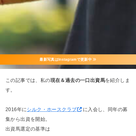
最新写真はInstagramで更新中
この記事では、私の
現在＆過去の一口出資馬
を紹介しま
す。
2016年に
シルク・ホースクラブ
に入会し、同年の募
集から出資を開始。
出資馬選定の基準は