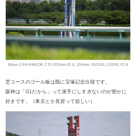
Nikon Z 6II+NIKKOR Z 70-200mm f/2.8, 200mm, ISO100, 1/2000, F2.8
芝コースのゴール板は既に宝塚記念仕様です。
阪神は「G1だから」って派手にしすぎないのが密かに
好きです。（東京とか見習って欲しい）