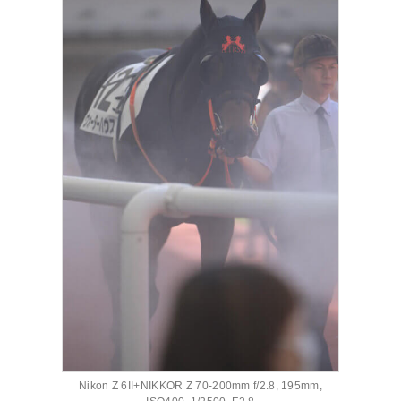
Nikon Z 6II+NIKKOR Z 70-200mm f/2.8, 195mm,