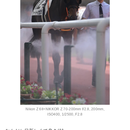
Nikon Z 6II+NIKKOR Z 70-200mm f/2.8, 200mm,
ISO400, 1/2500, F2.8