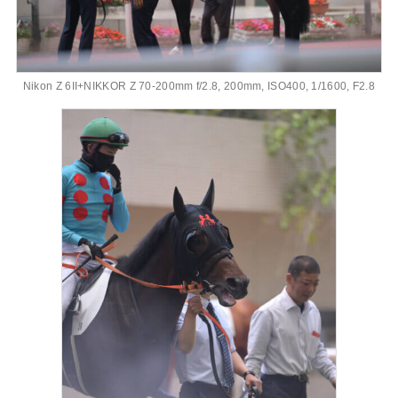
Nikon Z 6II+NIKKOR Z 70-200mm f/2.8, 200mm, ISO400, 1/1600, F2.8