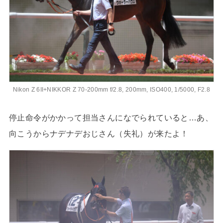
Nikon Z 6II+NIKKOR Z 70-200mm f/2.8, 200mm, ISO400, 1/5000, F2.8
停止命令がかかって担当さんになでられていると…あ、
向こうからナデナデおじさん（失礼）が来たよ！