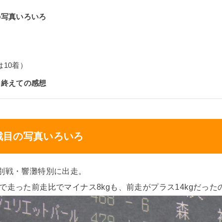
の写真いろいろ
10着）
を終えての感想
戦目の写真いろいろ
特別戦・響灘特別に出走。
で走った前走比でマイナス8kgも、前走がプラス14kgだっ