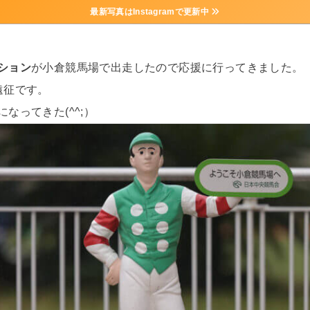
最新写真はInstagramで更新中
ション
が小倉競馬場で出走したので応援に行ってきました。
遠征です。
なってきた(^^;）