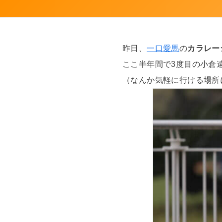
昨日、
一口愛馬
の
カラレー
ここ半年間で3度目の小倉
（なんか気軽に行ける場所に