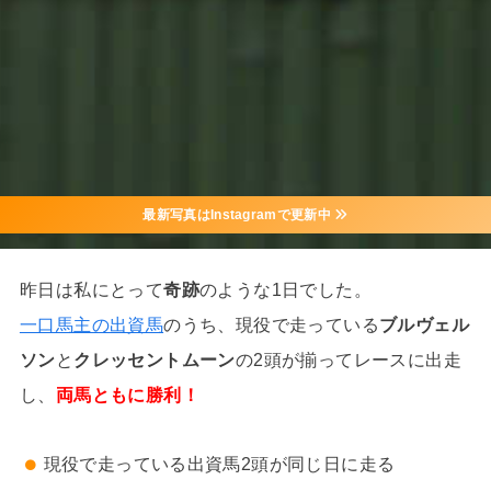
最新写真はInstagramで更新中
昨日は私にとって
奇跡
のような1日でした。
一口馬主の出資馬
のうち、現役で走っている
ブルヴェル
ソン
と
クレッセントムーン
の2頭が揃ってレースに出走
し、
両馬ともに勝利！
現役で走っている出資馬2頭が同じ日に走る