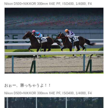
Nikon D500+NIKKOR 300mm f/4E PF, ISO400, 1/4000, F4
おぉー、勝っちゃうよ！！
Nikon D500+NIKKOR 300mm f/4E PF, ISO400, 1/4000, F4